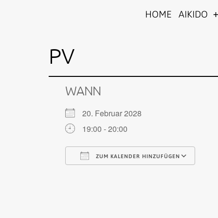
Zum
Aikido
HOME
AIKIDO
Inhalt
im
springen
Hof
PV
WANN
20. Februar 2028
19:00 - 20:00
ZUM KALENDER HINZUFÜGEN
ICS herunterladen
Goo