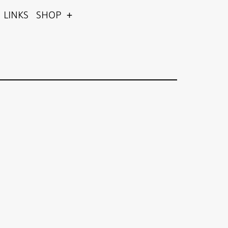
LINKS
SHOP
Menü
öffnen
Office 365
Outlook Live