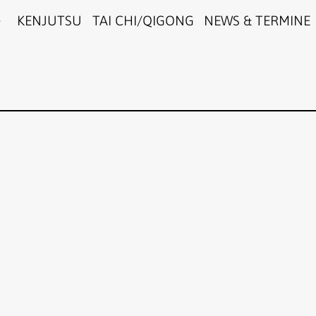
KENJUTSU
TAI CHI/QIGONG
NEWS & TERMINE
Menü
öffnen
gle Kalender
iCalendar