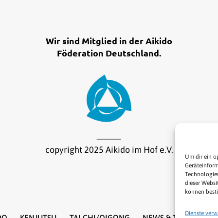
Wir sind Mitglied in der Aikido
Föderation Deutschland.
_____
copyright 2025 Aikido im Hof e.V.
Um dir ein o
Geräteinform
Technologien
dieser Websi
können best
Dienste verw
DO
KENJUTSU
TAI CHI/QIGONG
NEWS & TERMINE