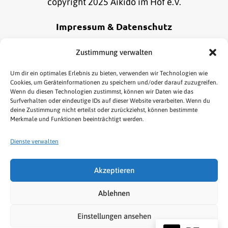
copyright 2025 Aikido im Hof e.V.
Impressum & Datenschutz
Alle Informationen zu unserem Impressum und
Zustimmung verwalten
Datenschutz findest du
hier
.
Um dir ein optimales Erlebnis zu bieten, verwenden wir Technologien wie
Cookies, um Geräteinformationen zu speichern und/oder darauf zuzugreifen.
Wenn du diesen Technologien zustimmst, können wir Daten wie das
Online Bestellung widerrufen
Surfverhalten oder eindeutige IDs auf dieser Website verarbeiten. Wenn du
deine Zustimmung nicht erteilst oder zurückziehst, können bestimmte
Merkmale und Funktionen beeinträchtigt werden.
Dienste verwalten
Akzeptieren
HOME
AIKIDO
KENJUTSU
TAI CHI/QIGONG
Ablehnen
NEWS & TERMINE
LINKS
SHOP
Einstellungen ansehen