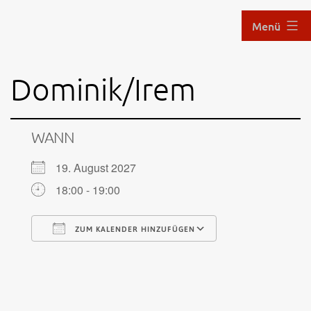
Zum
Menü
Inhalt
springen
Aikido
Dominik/Irem
im
Hof
WANN
19. August 2027
18:00 - 19:00
ZUM KALENDER HINZUFÜGEN
ICS herunterladen
Google Kalende