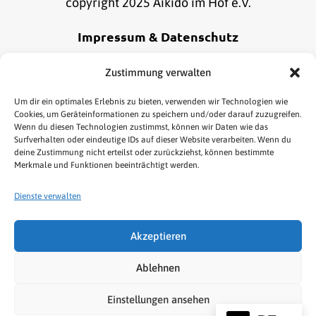
copyright 2025 Aikido im Hof e.V.
Impressum & Datenschutz
Alle Informationen zu unserem Impressum und
Zustimmung verwalten
Datenschutz findest du
hier
.
Um dir ein optimales Erlebnis zu bieten, verwenden wir Technologien wie
Cookies, um Geräteinformationen zu speichern und/oder darauf zuzugreifen.
Wenn du diesen Technologien zustimmst, können wir Daten wie das
Online Bestellung widerrufen
Surfverhalten oder eindeutige IDs auf dieser Website verarbeiten. Wenn du
deine Zustimmung nicht erteilst oder zurückziehst, können bestimmte
Merkmale und Funktionen beeinträchtigt werden.
Dienste verwalten
Akzeptieren
HOME
AIKIDO
KENJUTSU
TAI CHI/QIGONG
Ablehnen
NEWS & TERMINE
LINKS
SHOP
Einstellungen ansehen