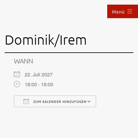
Zum
Menü
Inhalt
springen
Aikido
Dominik/Irem
im
Hof
WANN
22. Juli 2027
18:00 - 19:00
ZUM KALENDER HINZUFÜGEN
ICS herunterladen
Google Kalende