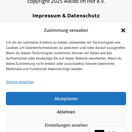
copyright 2025 Aikido im Hof e.V.
Impressum & Datenschutz
Alle Informationen zu unserem Impressum und
Zustimmung verwalten
Datenschutz findest du
hier
.
Um dir ein optimales Erlebnis zu bieten, verwenden wir Technologien wie
Cookies, um Geräteinformationen zu speichern und/oder darauf zuzugreifen.
Wenn du diesen Technologien zustimmst, können wir Daten wie das
Online Bestellung widerrufen
Surfverhalten oder eindeutige IDs auf dieser Website verarbeiten. Wenn du
deine Zustimmung nicht erteilst oder zurückziehst, können bestimmte
Merkmale und Funktionen beeinträchtigt werden.
Dienste verwalten
Akzeptieren
HOME
AIKIDO
KENJUTSU
TAI CHI/QIGONG
Ablehnen
NEWS & TERMINE
LINKS
SHOP
Einstellungen ansehen