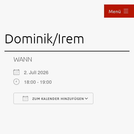
Zum
Menü
Inhalt
springen
Aikido
Dominik/Irem
im
Hof
WANN
2. Juli 2026
18:00 - 19:00
ZUM KALENDER HINZUFÜGEN
ICS herunterladen
Google Kalende