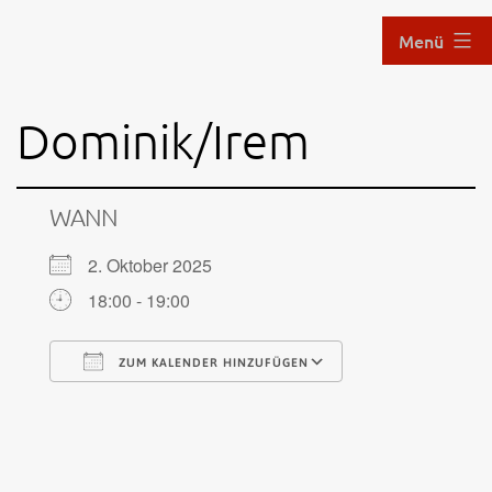
Zum
Menü
Inhalt
springen
Aikido
Dominik/Irem
im
Hof
WANN
2. Oktober 2025
18:00 - 19:00
ZUM KALENDER HINZUFÜGEN
ICS herunterladen
Google Kalende