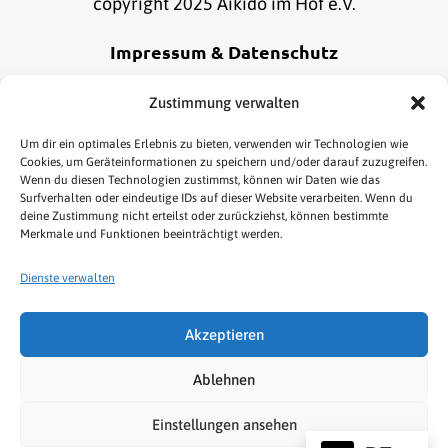
copyright 2025 Aikido im Hof e.V.
Impressum & Datenschutz
Alle Informationen zu unserem Impressum und
Zustimmung verwalten
Datenschutz findest du
hier
.
Um dir ein optimales Erlebnis zu bieten, verwenden wir Technologien wie
Cookies, um Geräteinformationen zu speichern und/oder darauf zuzugreifen.
Wenn du diesen Technologien zustimmst, können wir Daten wie das
Online Bestellung widerrufen
Surfverhalten oder eindeutige IDs auf dieser Website verarbeiten. Wenn du
deine Zustimmung nicht erteilst oder zurückziehst, können bestimmte
Merkmale und Funktionen beeinträchtigt werden.
Dienste verwalten
Akzeptieren
HOME
AIKIDO
KENJUTSU
TAI CHI/QIGONG
Ablehnen
NEWS & TERMINE
LINKS
SHOP
Einstellungen ansehen