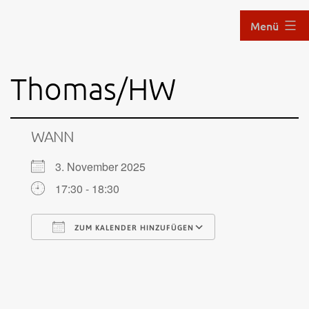
Zum
Menü
Inhalt
springen
Aikido
Thomas/HW
im
Hof
WANN
3. November 2025
17:30 - 18:30
ZUM KALENDER HINZUFÜGEN
ICS herunterladen
Google Kalen