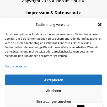
copyright 2025 Aikido im Hof e.V.
Impressum & Datenschutz
Alle Informationen zu unserem Impressum und
Zustimmung verwalten
Datenschutz findest du
hier
.
Um dir ein optimales Erlebnis zu bieten, verwenden wir Technologien wie
Cookies, um Geräteinformationen zu speichern und/oder darauf zuzugreifen.
Wenn du diesen Technologien zustimmst, können wir Daten wie das
Online Bestellung widerrufen
Surfverhalten oder eindeutige IDs auf dieser Website verarbeiten. Wenn du
deine Zustimmung nicht erteilst oder zurückziehst, können bestimmte
Merkmale und Funktionen beeinträchtigt werden.
Dienste verwalten
Akzeptieren
HOME
AIKIDO
KENJUTSU
TAI CHI/QIGONG
Ablehnen
NEWS & TERMINE
LINKS
SHOP
Einstellungen ansehen