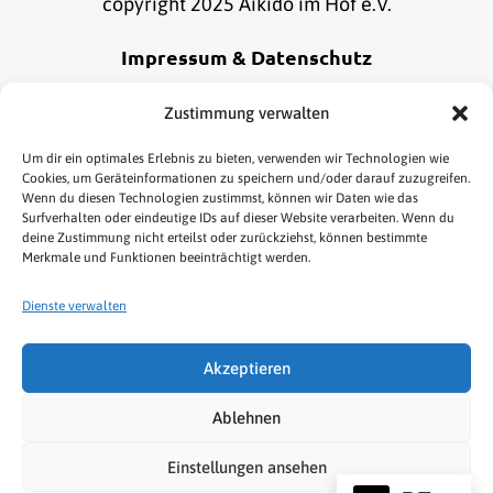
copyright 2025 Aikido im Hof e.V.
Impressum & Datenschutz
Alle Informationen zu unserem Impressum und
Zustimmung verwalten
Datenschutz findest du
hier
.
Um dir ein optimales Erlebnis zu bieten, verwenden wir Technologien wie
Cookies, um Geräteinformationen zu speichern und/oder darauf zuzugreifen.
Wenn du diesen Technologien zustimmst, können wir Daten wie das
Online Bestellung widerrufen
Surfverhalten oder eindeutige IDs auf dieser Website verarbeiten. Wenn du
deine Zustimmung nicht erteilst oder zurückziehst, können bestimmte
Merkmale und Funktionen beeinträchtigt werden.
Dienste verwalten
Akzeptieren
HOME
AIKIDO
KENJUTSU
TAI CHI/QIGONG
Ablehnen
NEWS & TERMINE
LINKS
SHOP
Einstellungen ansehen