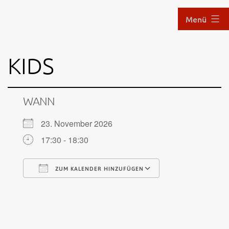
Zum
Menü
Inhalt
springen
Aikido
KIDS
im
Hof
WANN
23. November 2026
17:30 - 18:30
ZUM KALENDER HINZUFÜGEN
ICS herunterladen
Google Kalen