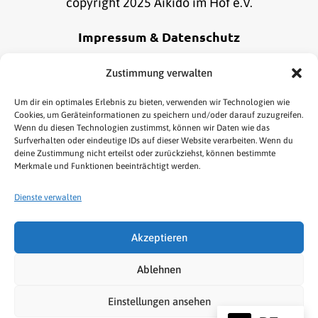
copyright 2025 Aikido im Hof e.V.
Impressum & Datenschutz
Alle Informationen zu unserem Impressum und
Zustimmung verwalten
Datenschutz findest du
hier
.
Um dir ein optimales Erlebnis zu bieten, verwenden wir Technologien wie
Cookies, um Geräteinformationen zu speichern und/oder darauf zuzugreifen.
Wenn du diesen Technologien zustimmst, können wir Daten wie das
Online Bestellung widerrufen
Surfverhalten oder eindeutige IDs auf dieser Website verarbeiten. Wenn du
deine Zustimmung nicht erteilst oder zurückziehst, können bestimmte
Merkmale und Funktionen beeinträchtigt werden.
Dienste verwalten
Akzeptieren
HOME
AIKIDO
KENJUTSU
TAI CHI/QIGONG
Ablehnen
NEWS & TERMINE
LINKS
SHOP
Einstellungen ansehen