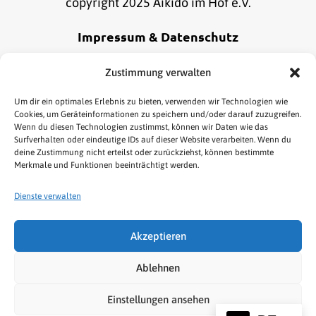
copyright 2025 Aikido im Hof e.V.
Impressum & Datenschutz
Alle Informationen zu unserem Impressum und
Zustimmung verwalten
Datenschutz findest du
hier
.
Um dir ein optimales Erlebnis zu bieten, verwenden wir Technologien wie
Cookies, um Geräteinformationen zu speichern und/oder darauf zuzugreifen.
Wenn du diesen Technologien zustimmst, können wir Daten wie das
Online Bestellung widerrufen
Surfverhalten oder eindeutige IDs auf dieser Website verarbeiten. Wenn du
deine Zustimmung nicht erteilst oder zurückziehst, können bestimmte
Merkmale und Funktionen beeinträchtigt werden.
Dienste verwalten
Akzeptieren
HOME
AIKIDO
KENJUTSU
TAI CHI/QIGONG
Ablehnen
NEWS & TERMINE
LINKS
SHOP
Einstellungen ansehen