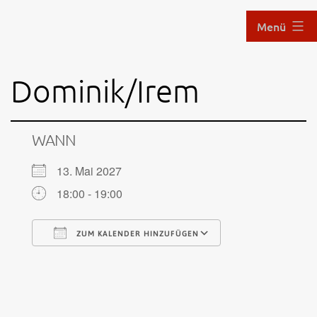
Zum
Menü
Inhalt
springen
Aikido
Dominik/Irem
im
Hof
WANN
13. Mai 2027
18:00 - 19:00
ZUM KALENDER HINZUFÜGEN
ICS herunterladen
Google Kalende