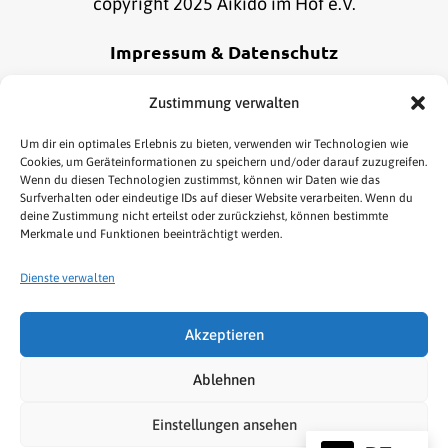
copyright 2025 Aikido im Hof e.V.
Impressum & Datenschutz
Alle Informationen zu unserem Impressum und
Zustimmung verwalten
Datenschutz findest du
hier
.
Um dir ein optimales Erlebnis zu bieten, verwenden wir Technologien wie
Cookies, um Geräteinformationen zu speichern und/oder darauf zuzugreifen.
Wenn du diesen Technologien zustimmst, können wir Daten wie das
Online Bestellung widerrufen
Surfverhalten oder eindeutige IDs auf dieser Website verarbeiten. Wenn du
deine Zustimmung nicht erteilst oder zurückziehst, können bestimmte
Merkmale und Funktionen beeinträchtigt werden.
Dienste verwalten
Akzeptieren
HOME
AIKIDO
KENJUTSU
TAI CHI/QIGONG
Ablehnen
NEWS & TERMINE
LINKS
SHOP
Einstellungen ansehen