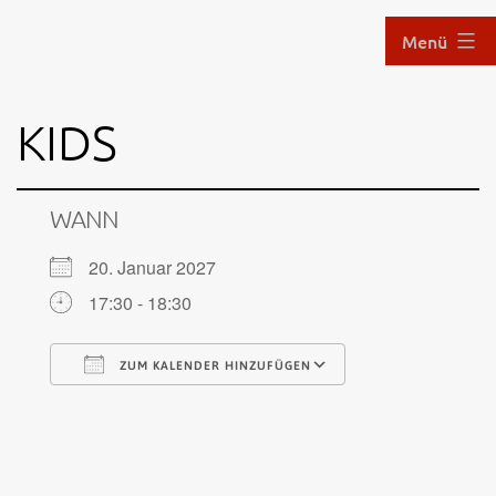
Zum
Menü
Inhalt
springen
Aikido
KIDS
im
Hof
WANN
20. Januar 2027
17:30 - 18:30
ZUM KALENDER HINZUFÜGEN
ICS herunterladen
Google Kalende