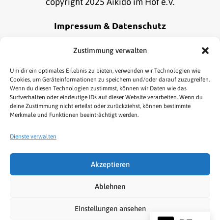
copyright 2025 Aikido im Hof e.V.
Impressum & Datenschutz
Alle Informationen zu unserem Impressum und
Zustimmung verwalten
Datenschutz findest du
hier
.
Um dir ein optimales Erlebnis zu bieten, verwenden wir Technologien wie
Cookies, um Geräteinformationen zu speichern und/oder darauf zuzugreifen.
Wenn du diesen Technologien zustimmst, können wir Daten wie das
Online Bestellung widerrufen
Surfverhalten oder eindeutige IDs auf dieser Website verarbeiten. Wenn du
deine Zustimmung nicht erteilst oder zurückziehst, können bestimmte
Merkmale und Funktionen beeinträchtigt werden.
Dienste verwalten
Akzeptieren
HOME
AIKIDO
KENJUTSU
TAI CHI/QIGONG
Ablehnen
NEWS & TERMINE
LINKS
SHOP
Einstellungen ansehen