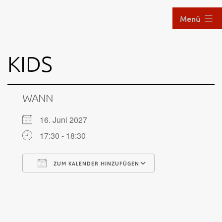
Zum
Menü
Inhalt
springen
Aikido
KIDS
im
Hof
WANN
16. Juni 2027
17:30 - 18:30
ZUM KALENDER HINZUFÜGEN
ICS herunterladen
Google Kalen