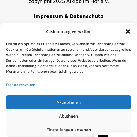
copyright 2025 Aikido im Hof e.V.
Impressum & Datenschutz
Alle Informationen zu unserem Impressum und
Zustimmung verwalten
Datenschutz findest du
hier
.
Um dir ein optimales Erlebnis zu bieten, verwenden wir Technologien wie
Cookies, um Geräteinformationen zu speichern und/oder darauf zuzugreifen.
Wenn du diesen Technologien zustimmst, können wir Daten wie das
Online Bestellung widerrufen
Surfverhalten oder eindeutige IDs auf dieser Website verarbeiten. Wenn du
deine Zustimmung nicht erteilst oder zurückziehst, können bestimmte
Merkmale und Funktionen beeinträchtigt werden.
Dienste verwalten
Akzeptieren
HOME
AIKIDO
KENJUTSU
TAI CHI/QIGONG
Ablehnen
NEWS & TERMINE
LINKS
SHOP
Einstellungen ansehen