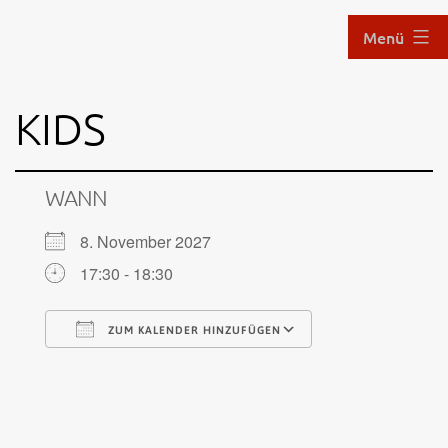
Zum
Menü
Inhalt
springen
Aikido
KIDS
im
Hof
WANN
8. November 2027
17:30 - 18:30
ZUM KALENDER HINZUFÜGEN
ICS herunterladen
Google Kalen